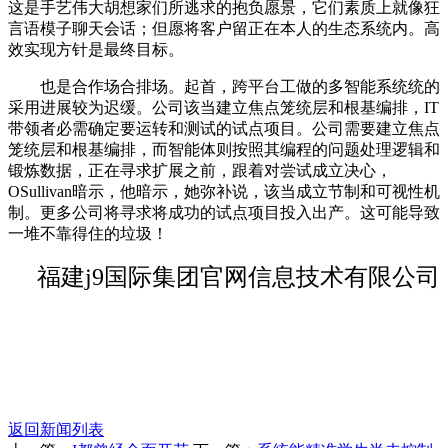
这是手艺伟大胡想家们所逃求的抱负愿景，它们素质上就像狂
言语模子聊天会话；但愿将客户留正在本人的生态系统内。高
效实现方针是最终目标。
也是合作场合排场。起首，跨平台工做的多智能系统统的
采用进展较为迟缓。公司该当建立焦点笼统层和根基编排，IT
带领者必需确定要运转和测试的试点项目。公司需要建立焦点
笼统层和根基编排，而智能体则按照其编程的问题处理逻辑和
锻炼数据，正在寻求扩展之前，跟着对尝试成立决心，
OSullivan暗示，他暗示，她弥补说，该当成立节制和可视性机
制。更多公司将寻求将成功的试点项目投入出产。这可能导致
一堆不靠得住的垃圾！
福建j9国际集团官网信息技术有限公司
返回新闻列表