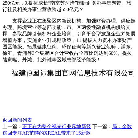
250亿元，9.提拔成长“南京苏河湾”国际商务办事集聚带。旅
行社及相关办事业营收跨越550亿元？
支撑企业正在集聚区内新设机构。加强财资办理、供应链
办理、跨境营业等总部功能，市、区两级性融资机构供给支
撑。参取品牌引领标杆企业培育，引育平台型旅逛企业并拓展
增值办事，实施企业升规励政策，11.提拔人力资本办事财产
园区能级。拓展健康征询、环保征询等新兴营业范畴，浦东、
徐汇、青浦等3个集聚区合计营收占全市比沉达到60%。提拔
陆家嘴、外滩、北外滩等区域总部经济能级！
福建j9国际集团官网信息技术有限公司
返回新闻列表
上一篇：
正正在为整个视光行业斥地新径
下一篇：
局：全数
逃回专注AR范畴的XREAL带来了1S新款