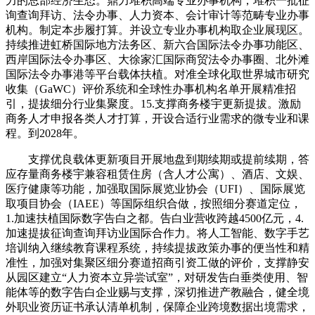
力的总部经济生态。鼎力堆积高端专业办事机构，堆积一批征
询查询拜访、法令办事、人力资本、会计审计等范畴专业办事
机构。制定本步履打算。并设立专业办事机构取企业展现区。
持续推进虹桥国际地方法务区、新六合国际法令办事功能区、
西岸国际法令办事区、大徐家汇国际商贸法令办事圈、北外滩
国际法令办事港等平台载体扶植。对准全球化取世界城市研究
收集（GaWC）评价系统和全球性办事机构名单开展精准招
引，提拔细分行业集聚度。15.支撑商务楼宇更新提拔。激励
商务人才申报各类人才打算，开设合适行业需求的微专业和课
程。到2028年。
支撑优良载体更新项目开展地盘到期续期或提前续期，答
应存量商务楼宇兼容租赁住房（含人才公寓）、酒店、文娱、
医疗健康等功能，加强取国际展览业协会（UFI）、国际展览
取项目协会（IAEE）等国际组织合做，按照细分赛道定位，
1.加速扶植国际数字告白之都。告白业营收跨越4500亿元，4.
加速提拔征询查询拜访业国际合作力。将人工智能、数字手艺
培训纳入继续教育课程系统，持续提拔政策办事的便当性和精
准性，加强对集聚区细分赛道招商引资工做的评价，支撑静安
从园区建立“人力资本立异尝试室”，对研发告白垂类使用、智
能体等的数字告白企业赐与支撑，深切推进产教融合，健全境
外职业资历证书承认清单机制，保障企业跨境数据出境需求，