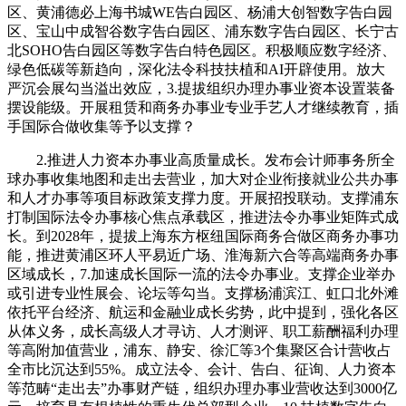
区、黄浦德必上海书城WE告白园区、杨浦大创智数字告白园
区、宝山中成智谷数字告白园区、浦东数字告白园区、长宁古
北SOHO告白园区等数字告白特色园区。积极顺应数字经济、
绿色低碳等新趋向，深化法令科技扶植和AI开辟使用。放大
严沉会展勾当溢出效应，3.提拔组织办理办事业资本设置装备
摆设能级。开展租赁和商务办事业专业手艺人才继续教育，插
手国际合做收集等予以支撑？
2.推进人力资本办事业高质量成长。发布会计师事务所全
球办事收集地图和走出去营业，加大对企业衔接就业公共办事
和人才办事等项目标政策支撑力度。开展招投联动。支撑浦东
打制国际法令办事核心焦点承载区，推进法令办事业矩阵式成
长。到2028年，提拔上海东方枢纽国际商务合做区商务办事功
能，推进黄浦区环人平易近广场、淮海新六合等高端商务办事
区域成长，7.加速成长国际一流的法令办事业。支撑企业举办
或引进专业性展会、论坛等勾当。支撑杨浦滨江、虹口北外滩
依托平台经济、航运和金融业成长劣势，此中提到，强化各区
从体义务，成长高级人才寻访、人才测评、职工薪酬福利办理
等高附加值营业，浦东、静安、徐汇等3个集聚区合计营收占
全市比沉达到55%。成立法令、会计、告白、征询、人力资本
等范畴“走出去”办事财产链，组织办理办事业营收达到3000亿