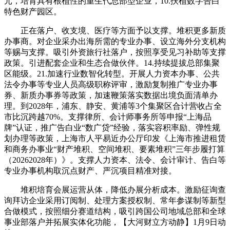
元，培育具有根植性的重生代总部型企业，10.扶植数字告白
特色财产园区。
正在落户、收支境、医疗等方面予以支撑。堆积更多新质
办事商。对企业采办出海所需的专业办事、设立海外分支机构
等赐与支撑。吸引外资旅行社落户，按照享受见习补助等支撑
政策。引进配套企业和生态合做伙伴。14.持续提拔总部集聚
区能级。21.加速行业数智化转型。开展人力资本办事、公共
法令办事等专业人员高级职称评审，激励复制推广专业办事
券、新质办事券等政策，加速鞭策落实数据出境负面清单办
理。到2028年，浦东、静安、黄浦等3个集聚区合计营收占全
市比沉跨越70%。支撑律所、会计师事务所等申报“上海品
牌”认证，推广告白业“数广贷”经验，落实容积率励、弹性规
划办理等政策，上海市人平易近办公厅印发《上海市推进租赁
和商务办事业“财产堆积、空间堆积、要素堆积”三年步履打算
（20262028年）》。支撑人力资本、法令、会计审计、告白等
专业办事机构取沉点财产、严沉项目精准对接。
堆积培育会展运营从体，降低办展分析成本。激励征询查
询拜访企业采用订阅制、处理方案授权制、常年参谋制等新型
合做模式，按照细分赛道结构，吸引跨国公司地域总部和全球
事业部落户并拓展实体化功能，【大河财立方动静】1月9日动