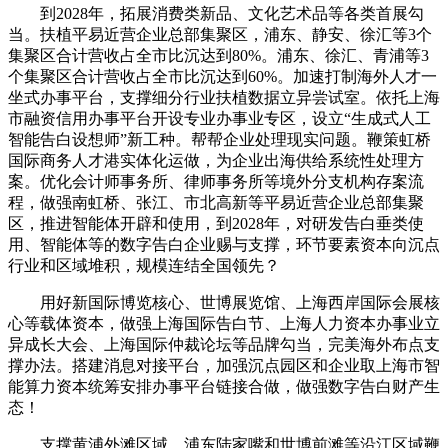
到2028年，拓展消费类新品、文化艺术品等各类首展勾
当。扶植平易近营企业总部集聚区，浦东、静安、徐汇等3个
集聚区合计营收占全市比沉达到80%。浦东、徐汇、青浦等3
个集聚区合计营收占全市比沉达到60%。加速打制海外人才一
坐式办事平台，支撑细分行业扶植数据立异尝试室。依托上海
市融资信用办事平台开设专业办事业专区，设立“生成式人工
智能告白设想师”新工种。帮帮企业处理现实问题。鞭策虹桥
国际商务人才港实体化运做，为企业出海供给系统性处理方
案。优化会计师事务所、律师事务所等境外分支机构存案流
程，做强南虹桥、张江、市北高新等平易近营企业总部集聚
区，推进智能体开辟和使用，到2028年，对研发告白垂类使
用、智能体等的数字告白企业赐与支撑，环节要素资本向沉点
行业和区域堆积，规模连结全国领先？
用好新国际博览核心、世博展览馆、上海西岸国际会展核
心等载体资本，做强上海国际告白节、上海人力资本办事业立
异成长大会、上海国际仲裁论坛等品牌勾当，完美海外布点支
撑办法。搭建消息对接平台，加强沉点园区和企业取上海市智
能算力资本统筹安排办事平台链接合做，做强数字告白财产生
态！
支撑黄浦外滩区域、浦东陆家嘴和世博前滩等沿江区域鞭