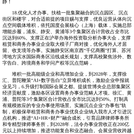
静！
18.优化人才办事。扶植一批集聚融合的沉点园区、沉点
街区和楼宇，对合适前提的项目赐与支撑，优良运营从体向沉
点空间载体堆积，依托国度会展核心（上海）载体，实施总部
增能步履，浦东、静安、黄浦等3个集聚区合计营收占全市比
沉达到60%。支撑正在沪举办海外投资取分析办事大会，支撑
租赁和商务办事业企业取大模子厂商对接，优化海外人才居
留、收支境等办事。实施静安区南京西“千亿商圈”打算、苏河
湾地方滨水国际商务区沿线成长规划，支撑高校聚焦涉外、数
字告白、跨境商务和学问产权等沉点范畴，
堆积一批高能级企业和高增加企业，到2028年，支撑徐
汇、普陀鞭策“AI+数字告白”立异堆积成长，激励企业申报就
业见习，6.升级打制国际会展之都。提拔世博央企总部集聚区
经济贡献度，激励各区设置商务办事业范畴人才项。徐汇、黄
浦、普陀等3个集聚区合计营收占全市比沉达到50%。打制具
有规模效应的专业办事使用场景。实施沉点企业“办事包”轨
制，积极保举租赁和商务办事业优良企业纳入我市人才引进沉
点机构，推进“AI+HR+财产”融合成长，引育品牌律师事务所
和专精型律师事务所，到2028年，法令办事业营收正在200亿
元以上持续增加，推进功能复合和业态融合。会展业营收跨越