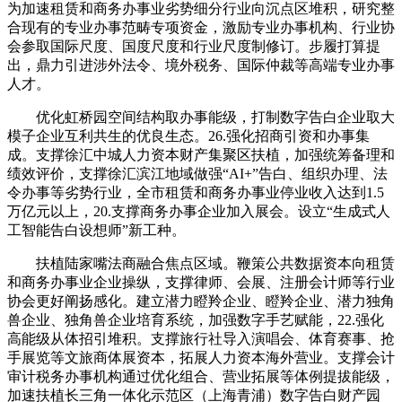
为加速租赁和商务办事业劣势细分行业向沉点区堆积，研究整
合现有的专业办事范畴专项资金，激励专业办事机构、行业协
会参取国际尺度、国度尺度和行业尺度制修订。步履打算提
出，鼎力引进涉外法令、境外税务、国际仲裁等高端专业办事
人才。
优化虹桥园空间结构取办事能级，打制数字告白企业取大
模子企业互利共生的优良生态。26.强化招商引资和办事集
成。支撑徐汇中城人力资本财产集聚区扶植，加强统筹备理和
绩效评价，支撑徐汇滨江地域做强“AI+”告白、组织办理、法
令办事等劣势行业，全市租赁和商务办事业停业收入达到1.5
万亿元以上，20.支撑商务办事企业加入展会。设立“生成式人
工智能告白设想师”新工种。
扶植陆家嘴法商融合焦点区域。鞭策公共数据资本向租赁
和商务办事业企业操纵，支撑律师、会展、注册会计师等行业
协会更好阐扬感化。建立潜力瞪羚企业、瞪羚企业、潜力独角
兽企业、独角兽企业培育系统，加强数字手艺赋能，22.强化
高能级从体招引堆积。支撑旅行社导入演唱会、体育赛事、抢
手展览等文旅商体展资本，拓展人力资本海外营业。支撑会计
审计税务办事机构通过优化组合、营业拓展等体例提拔能级，
加速扶植长三角一体化示范区（上海青浦）数字告白财产园