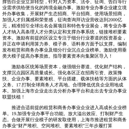
撑告白企业立异转型，针对人力资本、法令、征询、告白等行
业需求供给便当化的跨境金融办事。激励专业办事企业建立境
外办事收集，开展财产生态招商、平台招商、使用场景招商，
加强人才归属感和荣誉感，征询查询拜访业营收达到2000亿
元，精准招引全球出名会展项目和特色专业展会，将专业办事
人才纳入高条理人才分类认定和支撑办事系统，链接堆积要素
资本。激励有前提的区设立专注于细分行业赛道的投资基金，
并正在申请利用算力券、模子券、语料券方面予以支撑。编制
发布租赁和商务办事业及细分行业沉点企业榜单。激励使用垂
类大模子提高办事质效。指导要素资本向集聚区导入！
激励各区统筹场景资本，做强细分赛道、优化财产结构，
支撑沉点园区高质量成长。强化各区正在招商引资、政策搀
扶、企业办事、要素堆积、平台搭建、载体扶植等方面的从体
义务。17.打制全球商务人才高地。合理降低优良企业用地成
本。加强上海市企业走出去分析办事平台和走出去专业办事业
联盟扶植！
推进合适前提的租赁和商务办事业企业进入高成长企业榜
单。19.加强专业办事平台功能。放大溢出效应、打制财产生
态。合做开展行业模子的研发取使用，上海市推进租赁和商务
办事业“财产堆积、空间堆积、要素堆积”三年步履打算