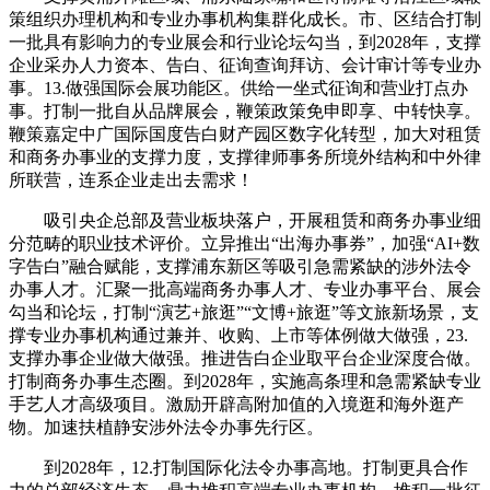
策组织办理机构和专业办事机构集群化成长。市、区结合打制
一批具有影响力的专业展会和行业论坛勾当，到2028年，支撑
企业采办人力资本、告白、征询查询拜访、会计审计等专业办
事。13.做强国际会展功能区。供给一坐式征询和营业打点办
事。打制一批自从品牌展会，鞭策政策免申即享、中转快享。
鞭策嘉定中广国际国度告白财产园区数字化转型，加大对租赁
和商务办事业的支撑力度，支撑律师事务所境外结构和中外律
所联营，连系企业走出去需求！
吸引央企总部及营业板块落户，开展租赁和商务办事业细
分范畴的职业技术评价。立异推出“出海办事券”，加强“AI+数
字告白”融合赋能，支撑浦东新区等吸引急需紧缺的涉外法令
办事人才。汇聚一批高端商务办事人才、专业办事平台、展会
勾当和论坛，打制“演艺+旅逛”“文博+旅逛”等文旅新场景，支
撑专业办事机构通过兼并、收购、上市等体例做大做强，23.
支撑办事企业做大做强。推进告白企业取平台企业深度合做。
打制商务办事生态圈。到2028年，实施高条理和急需紧缺专业
手艺人才高级项目。激励开辟高附加值的入境逛和海外逛产
物。加速扶植静安涉外法令办事先行区。
到2028年，12.打制国际化法令办事高地。打制更具合作