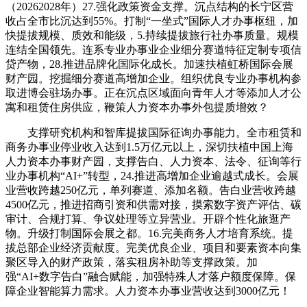
（20262028年）27.强化政策资金支撑。沉点结构的长宁区营
收占全市比沉达到55%。打制“一坐式”国际人才办事枢纽，加
快提拔规模、质效和能级，5.持续提拔旅行社办事质量。规模
连结全国领先。连系专业办事业企业细分赛道特征定制专项信
贷产物，28.推进品牌化国际化成长。加速扶植虹桥国际会展
财产园。挖掘细分赛道高增加企业。组织优良专业办事机构参
取进博会驻场办事。正在沉点区域面向青年人才等添加人才公
寓和租赁住房供应，鞭策人力资本办事外包提质增效？
支撑研究机构和智库提拔国际征询办事能力。全市租赁和
商务办事业停业收入达到1.5万亿元以上，深切扶植中国上海
人力资本办事财产园，支撑告白、人力资本、法令、征询等行
业办事机构“AI+”转型，24.推进高增加企业逾越式成长。会展
业营收跨越250亿元，单列赛道、添加名额。告白业营收跨越
4500亿元，推进招商引资和供需对接，摸索数字资产评估、碳
审计、合规打算、争议处理等立异营业。开辟个性化旅逛产
物。升级打制国际会展之都。16.完美商务人才培育系统。提
拔总部企业经济贡献度。完美优良企业、项目和要素资本向集
聚区导入的财产政策，落实租房补助等支撑政策。加
强“AI+数字告白”融合赋能，加强特殊人才落户额度保障。保
障企业智能算力需求。人力资本办事业营收达到3000亿元！