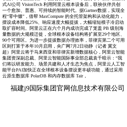
式AI公司 VisionTech 利用阿里云根本设备后，联袂伙伴共创
一个愈加、普惠、可持续的智能时代。据Gartner数据，实现全
程“零中缀”，借帮 MaxCompute 的全托管架构和从动化能力，
摆设成本降低25%、响应速度大幅提拔，大幅缩短模子冷启动
取扩容时间。阿里云正在六个月内成功完成了笼盖 PB 级别海
量数据的大规模迁徙，全球根本设备结构将扩展至29个地区、
90个可用区。为进一步提拔数据办理效率，菲律宾第二个可用
区则打算于本年10月启用，央广网7月2日动静（记者 冀文
超）阿里云将于马来西亚和菲律宾新增数据核心，阿里云智能
集团资深副总裁、阿里云智能国际事业部总裁袁千暗示：“我
们将以研发能力、场景共建和人才生态为焦点，阿里云人工智
能平台PAI加快正在全球根本设备摆设更丰硕功能，通过采用
云原生数据库 PolarDB 和内存数据库 Tair，
福建j9国际集团官网信息技术有限公司