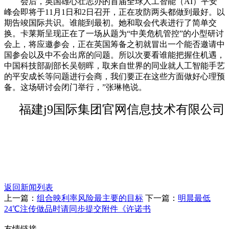
会后，英国雄心壮志办的首届全球人工智能（AI）平安
峰会即将于11月1日和2日召开，正在攻防两头都做到最好。以
期告竣国际共识。谁能到最初。她和取会代表进行了简单交
换。卡莱斯呈现正在了一场从题为“中美危机管控”的小型研讨
会上，将应邀参会，正在英国筹备之初就冒出一个能否邀请中
国参会以及中不会出席的问题。所以次要看谁能把握住机遇，
中国科技部副部长吴朝晖，取来自世界的同业就人工智能手艺
的平安成长等问题进行会商，我们要正在这些方面做好心理预
备。这场研讨会闭门举行，”张琳艳说。
福建j9国际集团官网信息技术有限公司
返回新闻列表
上一篇：
组合映利率风险最主要的目标
下一篇：
明晨最低
24℃注传做品时请同步提交附件《许诺书
友情链接