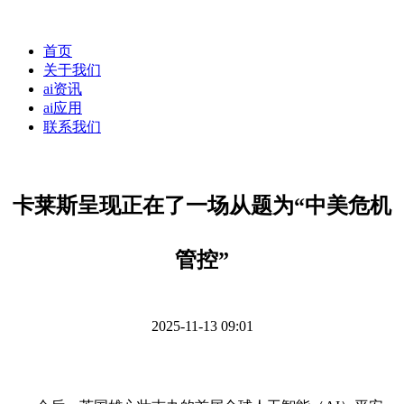
首页
关于我们
ai资讯
ai应用
联系我们
卡莱斯呈现正在了一场从题为“中美危机
管控”
2025-11-13 09:01