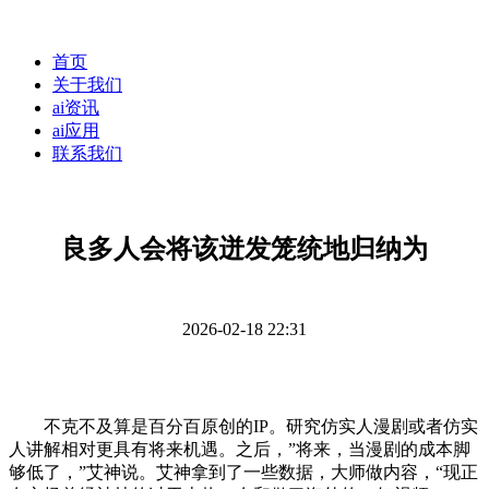
首页
关于我们
ai资讯
ai应用
联系我们
良多人会将该迸发笼统地归纳为
2026-02-18 22:31
不克不及算是百分百原创的IP。研究仿实人漫剧或者仿实
人讲解相对更具有将来机遇。之后，”将来，当漫剧的成本脚
够低了，”艾神说。艾神拿到了一些数据，大师做内容，“现正